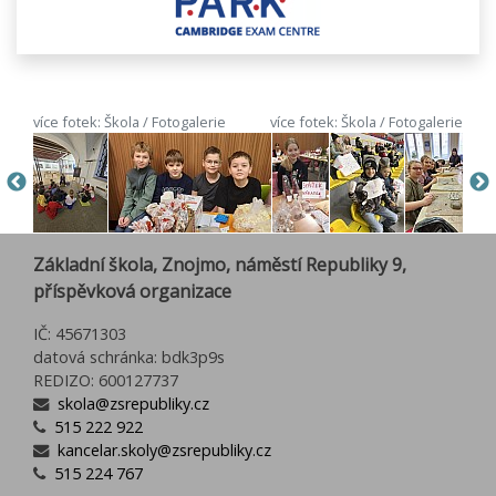
více fotek: Škola / Fotogalerie
více fotek: Škola / Fotogalerie
Základní škola, Znojmo, náměstí Republiky 9,
příspěvková organizace
IČ: 45671303
datová schránka: bdk3p9s
REDIZO: 600127737
skola@zsrepubliky.cz
515 222 922
kancelar.skoly@zsrepubliky.cz
515 224 767