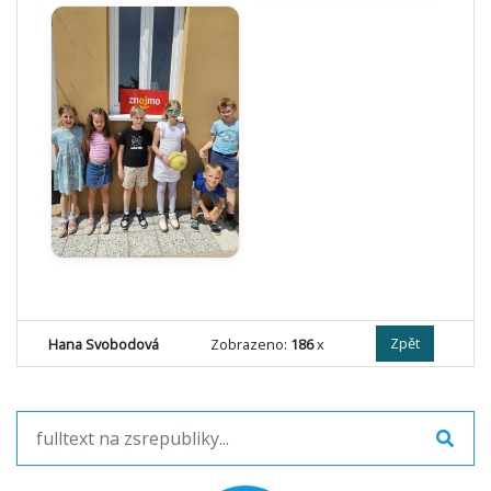
Zpět
Hana Svobodová
Zobrazeno:
186
x