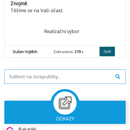
Znojmě
.
Těšíme se na Vaši účast.
Realizační výbor
Zpět
Dušan Vojtěch
Zobrazeno:
279
x
ODKAZY
Bakaláři