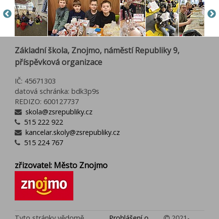
Základní škola, Znojmo, náměstí Republiky 9,
příspěvková organizace
IČ: 45671303
datová schránka: bdk3p9s
REDIZO: 600127737
skola@zsrepubliky.cz
515 222 922
kancelar.skoly@zsrepubliky.cz
515 224 767
zřizovatel: Město Znojmo
Tyto stránky vědomě
Prohlášení o
2021-