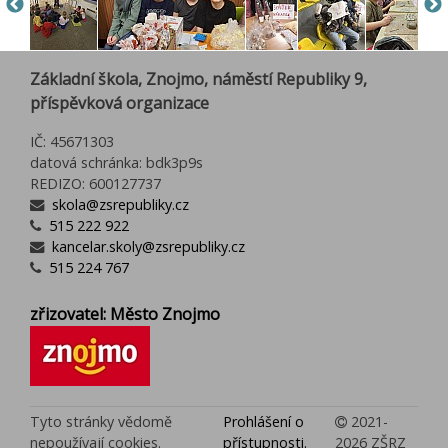
Základní škola, Znojmo, náměstí Republiky 9,
příspěvková organizace
IČ: 45671303
datová schránka: bdk3p9s
REDIZO: 600127737
skola@zsrepubliky.cz
515 222 922
kancelar.skoly@zsrepubliky.cz
515 224 767
zřizovatel: Město Znojmo
Tyto stránky vědomě
Prohlášení o
2021-
nepoužívají cookies.
přístupnosti.
2026 ZŠRZ