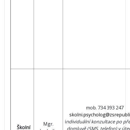
mob. 734 393 247
skolni.psycholog@zsrepubli
i
ndividuální konzultace po př
Mgr.
Školní
domluvě (SMS, telefon) v úter