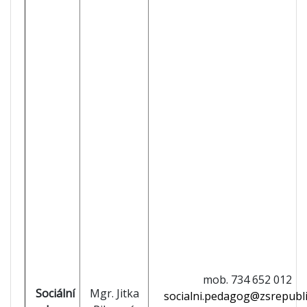
mob. 734 652 012
Sociální
Mgr. Jitka
socialni.pedagog@zsrepubli