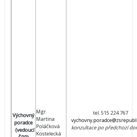
Mgr.
tel. 515 224 767
Výchovný
Martina
vychovny.poradce@zsrepubli
poradce
Poláčková
konzultace po předchozí do
(vedoucí
Kostelecká