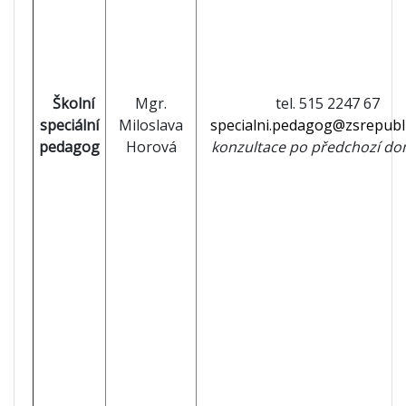
Školní
Mgr.
tel. 515 2247 67
speciální
Miloslava
specialni.pedagog@zsrepubl
pedagog
Horová
konzultace po předchozí do