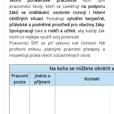
Školní poradenské pracoviště
tvoří tým
pracovníků školy, kteří se zaměřují
na podporu
žáků ve vzdělávání
,
osobním rozvoji i řešení
obtížných situací
. Pomáhají
vytvářet bezpečné,
přátelské a podnětné prostředí pro všechny žáky
.
Spolupracují
také
s rodiči a učiteli
, aby každý žák
mohl co nejlépe využít svůj potenciál.
Pracovníci ŠPP se při výkonu své činnosti řídí
profesní etikou, platnými právními předpisy a
respektují práva všech zúčastněných osob.
Na koho se můžete obrátit a
Pracovní
Jméno a
Kontakt
pozice
příjmení