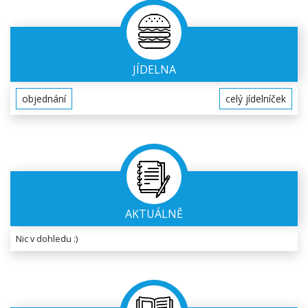
JÍDELNA
objednání
celý jídelníček
AKTUÁLNĚ
Nic v dohledu :)