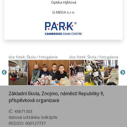
Optika Hýblová
G-MEDA s.r.o.
více fotek: Škola / Fotogalerie
více fotek: Škola / Fotogalerie
Základní škola, Znojmo, náměstí Republiky 9,
příspěvková organizace
IČ: 45671303
datová schránka: bdk3p9s
REDIZO: 600127737