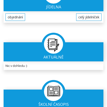
JÍDELNA
objednání
celý jídelníček
AKTUÁLNĚ
Nic v dohledu :)
ŠKOLNÍ ČASOPIS