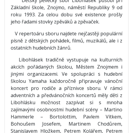
Dětský pěvecký sbor Libohlásek působí při
Základní škole, Znojmo, náměstí Republiky 9 od
roku 1993. Za celou dobu své existence prošly
jeho řadami stovky zpěváků a zpěvaček.
V repertoáru sboru najdete nejčastěji populární
písně z dětských pohádek, filmů, muzikálů, ale i z
ostatních hudebních žánrů.
Libohlásek tradičně vystupuje na kulturních
akcích pořádaných školou, Městem Znojmem i
jinými organizacemi. Ve spolupráci s hudební
školou Yamaha každoročně připravuje vánoční
koncert pro rodiče a příznivce sboru. V rámci
adventních a předvánočních koncertů měly děti z
Libohlásku možnost zazpívat si s mnoha
zajímavými osobnostmi hudební scény – Martino
Hammerle – Bortolottim, Pavlem Vítkem,
Bohoušem Josefem, Martinem Chodůrem,
Stanislavem Hložkem, Petrem Kolářem, Petrem