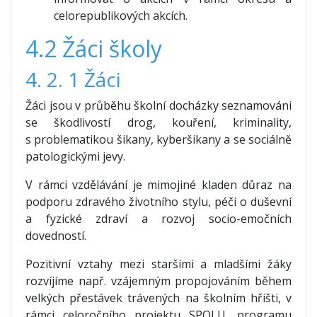
celorepublikových akcích.
4.2 Žáci školy
4. 2. 1 Žáci
Žáci jsou v průběhu školní docházky seznamováni
se škodlivostí drog, kouření, kriminality,
s problematikou šikany, kyberšikany a se sociálně
patologickými jevy.
V rámci vzdělávání je mimojiné kladen důraz na
podporu zdravého životního stylu, péči o duševní
a fyzické zdraví a rozvoj socio-emočních
dovedností.
Pozitivní vztahy mezi staršími a mladšími žáky
rozvíjíme např. vzájemným propojováním během
velkých přestávek trávených na školním hřišti, v
rámci celoročního projektu SPOLU, programu