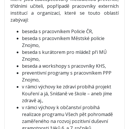
třídními učiteli, popřípadě pracovníky externích
institucí a organizací, které se touto oblastí
zabývají:
beseda s pracovníkem Policie ČR,
beseda s pracovníkem Městské policie
Znojmo,
beseda s kurátorem pro mládež při MÚ
Znojmo,
beseda a workshopy s pracovníky KHS,
preventivní programy s pracovníkem PPP
Znojmo,
v rámci výchovy ke zdraví probíhá projekt
Kouření a já, Snídaně ve škole – aneb jíme
zdravě aj.,
v rámci výchovy k občanství probíhá
realizace programu Všech pět pohromadě
zaměřeného na rozvoj pozitivní duševní
gramotnosti žáků 6. a 7. ročníků,