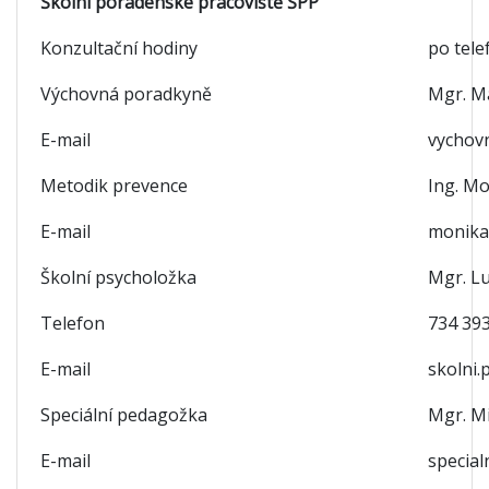
Školní poradenské pracoviště ŠPP
Konzultační hodiny
po tele
Výchovná poradkyně
Mgr. M
E-mail
vychov
Metodik prevence
Ing. M
E-mail
monika
Školní psycholožka
Mgr. L
Telefon
734 39
E-mail
skolni.
Speciální pedagožka
Mgr. M
E-mail
special