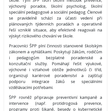
škole. Tým ŠPP tvoří školní metodik prevence,
výchovný poradce, školní psycholog, školní
speciální pedagogové a sociální pedagog. Členové
se pravidelně schází za účasti vedení při
plánovaných týdenních poradách a operativně
řeší vzniklé situace, aby efektivně reagovali na
výskyt rizikového chování ve škole.
Pracovníci ŠPP plní činnosti stanovené školským
zákonem a vyhláškami. Poskytují žákům, rodičům
i pedagogům bezplatné poradenské a
konzultační služby. Pomáhají řešit výukové,
výchovné i vztahové obtíže jednotlivců či tříd,
organizují kariérové poradenství a zajišťují
podporu integrace žáků se speciálními
vzdělávacími potřebami.
ŠPP rovněž připravuje preventivní kampaně a
intervence (např. protidrogová prevence,
programy proti šikaně, besedy o kybernetické