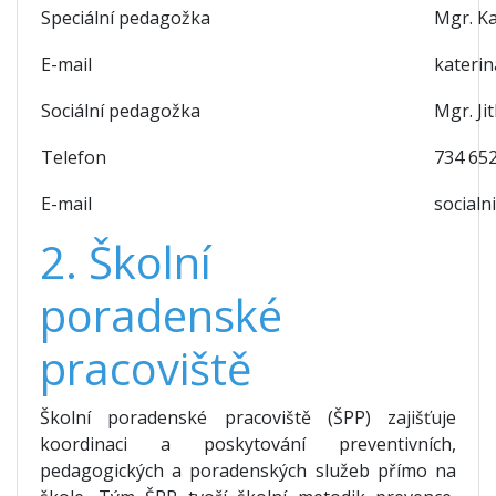
Speciální pedagožka
Mgr. K
E-mail
kateri
Sociální pedagožka
Mgr. Ji
Telefon
734 65
E-mail
socialn
2. Školní
poradenské
pracoviště
Školní poradenské pracoviště (ŠPP) zajišťuje
koordinaci a poskytování preventivních,
pedagogických a poradenských služeb přímo na