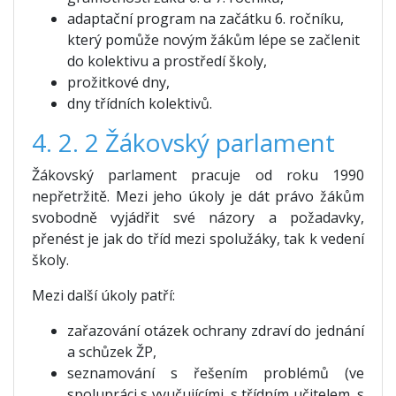
adaptační program na začátku 6. ročníku,
který pomůže novým žákům lépe se začlenit
do kolektivu a prostředí školy,
prožitkové dny,
dny třídních kolektivů.
4. 2. 2 Žákovský parlament
Žákovský parlament
pracuje od roku 1990
nepřetržitě. Mezi jeho úkoly je dát právo žákům
svobodně vyjádřit své názory a požadavky,
přenést je jak do tříd mezi spolužáky, tak k vedení
školy.
Mezi další úkoly patří:
zařazování otázek ochrany zdraví do jednání
a schůzek ŽP,
seznamování s řešením problémů (ve
spolupráci s vyučujícími, s třídním učitelem, s