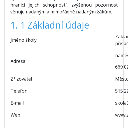
hranici jejich schopností, zvýšenou pozornost
věnuje nadaným a mimořádně nadaným žákům.
1. 1 Základní údaje
Zákla
Jméno školy
přísp
náměs
Adresa
669 0
Zřizovatel
Měst
Telefon
515 2
E-mail
skola
Web
www.z