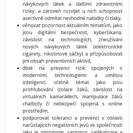
návykových látek a dalšími zdravotními
riziky, a zároveň rozvíjet u nich schopnost
asertivně odmítat nevhodné nabídky či tlaky,
věnovat pozornost aktuálním tématům, jako
jsou digitální bezpečnost, kyberšikana,
závislost na technologiích, zneužívání
nových návykových látek (elektronické
cigarety, nikotinové sáčky) a přizpůsobovat
jim obsah preventivních aktivit,
dbát na prevenci rizik spojených s
moderními technologiemi a umělou
inteligencí, včetně témat jako jsou
prohlubování izolace žáků, závislost na
virtuálních kamarádech, manipulace žáků
chatboty či nebezpečí spojená s online
prostředím,
podporovat toleranci a prevenci v oblasti
narůstajících negativních jevů ve společnosti
jako je misogynie, rasismus, radikalizace a