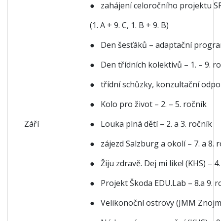
● zahájení celoročního projektu 
(1. A + 9. C, 1. B + 9. B)
● Den šesťáků – adaptační progra
● Den třídních kolektivů – 1. – 9. r
● třídní schůzky, konzultační odp
● Kolo pro život – 2. – 5. ročník
Září
● Louka plná dětí – 2. a 3. ročník
● zájezd Salzburg a okolí – 7. a 8. 
● Žiju zdravě. Dej mi like! (KHS) – 4.
● Projekt Škoda EDU.Lab – 8.a 9. r
● Velikonoční ostrovy (JMM Znojmo) 