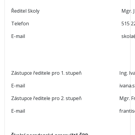
Ředitel školy
Mgr. J
Telefon
515 2
E-mail
skola
Zástupce ředitele pro 1. stupeň
Ing. I
E-mail
ivana.
Zástupce ředitele pro 2. stupeň
Mgr. F
E-mail
franti